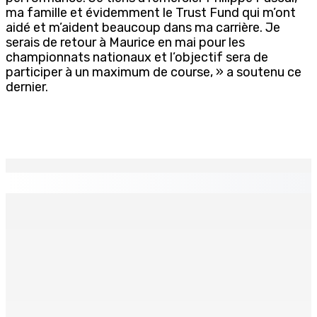
ma famille et évidemment le Trust Fund qui m’ont
aidé et m’aident beaucoup dans ma carrière. Je
serais de retour à Maurice en mai pour les
championnats nationaux et l’objectif sera de
participer à un maximum de course, » a soutenu ce
dernier.
EN CONTINU
↻
Port-Louis : Un jeune vend de la drogue près du
Marché Central
6 Août 2026 18h00
Un passager mauricien décède à bord d’un vol d’Air
Mauritius