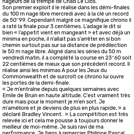
nageurs de la trempe de Chad Le Clos.
Son premier exploit il le réalise dans les démi-finales
du 100 m nage libre mercredi avec à la clé un record
de 50″99. Cependant malgré ce magnifique chrono il
a raté la finale pour 3 centièmes. L’adage le dit si
bien « l’appetit vient en mangeant » et avec déjà un
minima en poche, il n’allait pas s’arrêter en si bon
chemin surtout pas sur sa distance de prédilection
le 50 m nage libre. Aligné dans les séries du 50 m
vendredi matin, il a complété la course en 23″60 soit
22 centièmes de mieux que son précédent record. Il
réalise ainsi les minimas A pour les Jeux du
Commonwealth et de surcroît ce chrono lui ouvre
les portes de la demi-finale.
« Je m’entraîne depuis quelques semaines avec
Emile de Bruin en haute altitude. C’est vraiment très
dure mais pour le moment je m’en sort. Je
m’améliore et je deviens de plus en plus rapide, » a
déclaré Bradley Vincent. » La compétition est très
relevée ici et cela me pousse à toujours donner le
meilleur de moi-même. Je suis ravi de ma
performance. Je tiens à remercier Philippe Pascal,