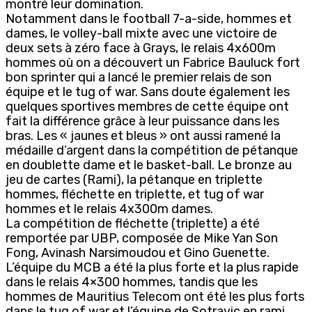
montré leur domination.
Notamment dans le football 7-a-side, hommes et
dames, le volley-ball mixte avec une victoire de
deux sets à zéro face à Grays, le relais 4x600m
hommes où on a découvert un Fabrice Bauluck fort
bon sprinter qui a lancé le premier relais de son
équipe et le tug of war. Sans doute également les
quelques sportives membres de cette équipe ont
fait la différence grâce à leur puissance dans les
bras. Les « jaunes et bleus » ont aussi ramené la
médaille d’argent dans la compétition de pétanque
en doublette dame et le basket-ball. Le bronze au
jeu de cartes (Rami), la pétanque en triplette
hommes, fléchette en triplette, et tug of war
hommes et le relais 4x300m dames.
La compétition de fléchette (triplette) a été
remportée par UBP, composée de Mike Yan Son
Fong, Avinash Narsimoudou et Gino Guenette.
L’équipe du MCB a été la plus forte et la plus rapide
dans le relais 4×300 hommes, tandis que les
hommes de Mauritius Telecom ont été les plus forts
dans le tug of war et l’équipe de Sotravic en rami.