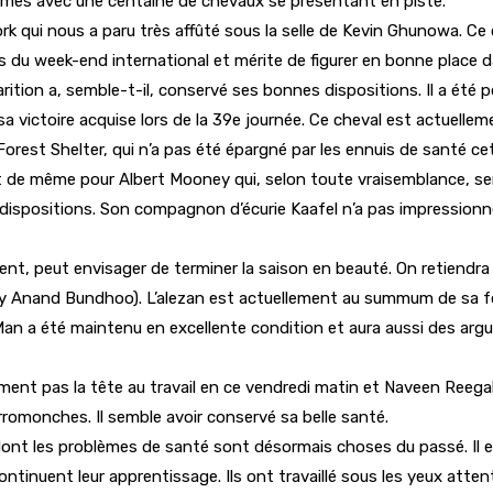
rmes avec une centaine de chevaux se présentant en piste.
rk qui nous a paru très affûté sous la selle de Kevin Ghunowa. Ce c
rs du week-end international et mérite de figurer en bonne place d
tion a, semble-t-il, conservé ses bonnes dispositions. Il a été pou
a victoire acquise lors de la 39e journée. Ce cheval est actuelle
est Shelter, qui n’a pas été épargné par les ennuis de santé cett
est de même pour Albert Mooney qui, selon toute vraisemblance, se
es dispositions. Son compagnon d’écurie Kaafel n’a pas impressio
ment, peut envisager de terminer la saison en beauté. On retiend
ay Anand Bundhoo). L’alezan est actuellement au summum de sa for
a été maintenu en excellente condition et aura aussi des argume
ent pas la tête au travail en ce vendredi matin et Naveen Reegah a
Arromonches. Il semble avoir conservé sa belle santé.
ont les problèmes de santé sont désormais choses du passé. Il es
ntinuent leur apprentissage. Ils ont travaillé sous les yeux atten