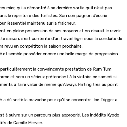
oursier, qui a démontré à sa dernière sortie qu’il n’est pas
ans le repertoire des turfistes. Son compagnon d’écurie
r l’essentiel maintenu sur la fraîcheur.
ment en pleine possession de ses moyens et on devrait le revoir
e saison, s’est contenté d’un travail léger sous la conduite de
ra revu en compétiton la saison prochaine.
nné et semble posséder encore une belle marge de progression
ra particulièrement la convaincante prestation de Rum Tum
me et sera un sérieux prétendant à la victoire ce samedi si
nts à faire valoir de même qu’Always Flirting très au point
 dû sortir la cravache pour qu’il se concentre. Ice Trigger a
t à suivre sur un parcours plus approprié. Les indédits Kyodo
tifs de Camille Merven.