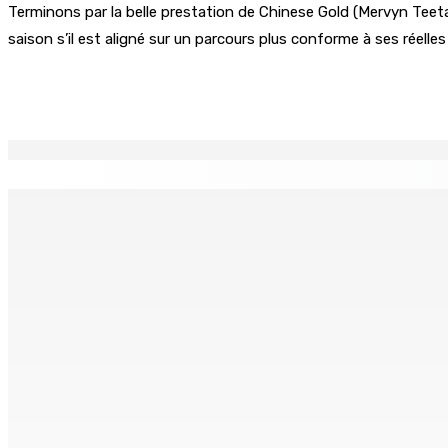
Terminons par la belle prestation de Chinese Gold (Mervyn Teetan)
saison s’il est aligné sur un parcours plus conforme à ses réelles
Partager
EN CONTINU
↻
Recrudescence des vols : 22 suspects interpellés lors d’une
8 Août 2026 09h00
MRA – Déclaration d’impôts : la campagne de l’Employee De
8 Août 2026 07h00
TPLink Open Day :MT récompensée pour l’innovation en matiè
7 Août 2026 19h00