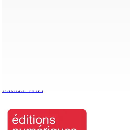
Fléaux sociaux | Conseil des Religions : Mobilisation nation
7 Août 2026 18h00
MONTAGNE-LONGUE : Grièvement brûlée après que ses vêtem
7 Août 2026 17h00
Crash de l’hydravion à La Prairie : aucun déversement d’hui
7 Août 2026 15h50
FCC | Réseau d’importation de drogue : Steven Moothoocur
7 Août 2026 15h00
TOUS LES TEXTES