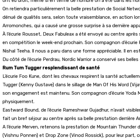
ont eu droit, même si en terme de nombre on a été dans les no
On retiendra particulièrement la belle prestation de Social Netwo
dénué de qualités sera, selon toute vraisemblance, en action lo
Arromonches, qui a causé une grosse surprise à sa dernière appari
À l’écurie Rousset, Deux Fabuleax a été envoyé au centre après s
en compétition le week-end prochain. Son compagnon d’écurie For
Nishal Teeha. Il nous a paru dans une forme appréciable. Il en 
Du côté de l’écurie Perdrau, Nordic Warrior a conservé ses bell
Rum Tum Tugger resplendissant de santé
L’écurie Foo Kune, dont les chevaux respirent la santé actuelle
Tugger (Kenny Gustave) dans le sillage de Man Of His Word (Vij
son engagement est maintenu. Son compagnon d’écurie Yoda Man 
physiquement.
Eastward Bound, de l’écurie Rameshwar Gujadhur, n’avait visiblem
fait un bref séjour au centre après sa belle prestation derrière 
A l’écurie Merven, retenons la prestation de Mountain Thunder d
(Vishnu Ponnen) et Drop Zone (Vinod Rossick), pour leur part, co