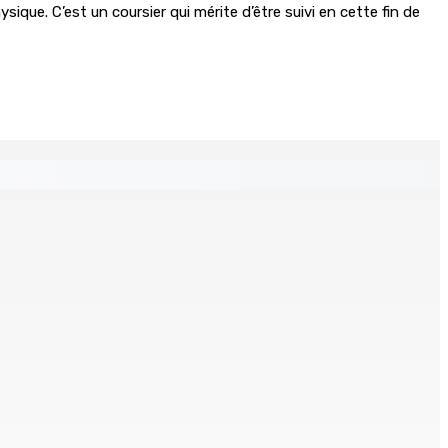
ique. C’est un coursier qui mérite d’être suivi en cette fin de
nts — CEB : L’IRP annule l’octroi d’un contrat de Rs 36,7 M
 8 août