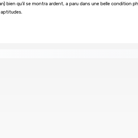
 bien qu’il se montra ardent, a paru dans une belle condition phys
 aptitudes.
 vaste opération de la CID
Corps para-publics | Procureme
8 Août 2026 07h00
claration Form (EDF) est lancée
La météo de ce samedi
8 Août 2026 05h30
re de wi-fi résidentiel