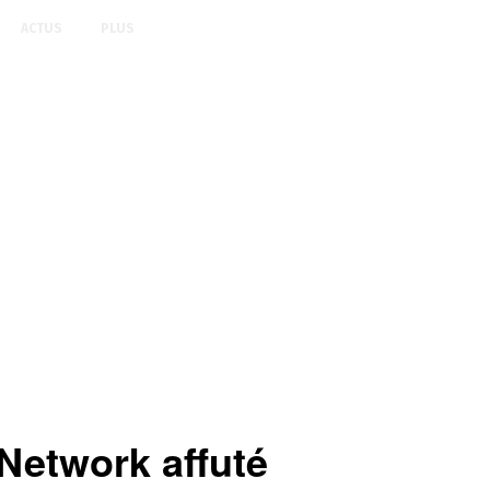
ACTUS
PLUS
etwork affuté