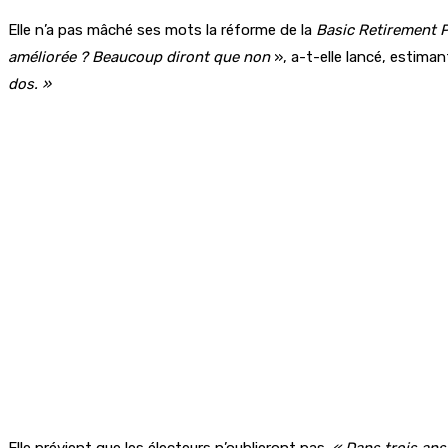
Elle n’a pas mâché ses mots la réforme de la
Basic Retirement 
améliorée ? Beaucoup diront que non
», a-t-elle lancé, estima
dos. »
Elle prévient que les électeurs n’oublieront pas.
« Dans trois ans