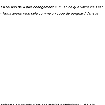
ent à 65 ans de
« pire changement »
.
« Est-ce que votre vie s’est
« Nous avons reçu cela comme un coup de poignard dans le
réforme. Le peuple n’est pas atteint d’Alzheimer
», dit-elle.