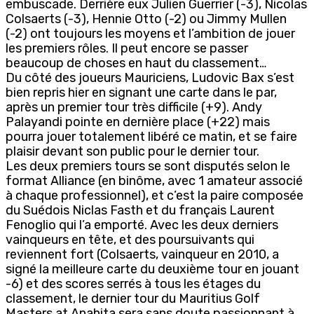
embuscade. Derrière eux Julien Guerrier (-3), Nicolas
Colsaerts (-3), Hennie Otto (-2) ou Jimmy Mullen
(-2) ont toujours les moyens et l’ambition de jouer
les premiers rôles. Il peut encore se passer
beaucoup de choses en haut du classement…
Du côté des joueurs Mauriciens, Ludovic Bax s’est
bien repris hier en signant une carte dans le par,
après un premier tour très difficile (+9). Andy
Palayandi pointe en dernière place (+22) mais
pourra jouer totalement libéré ce matin, et se faire
plaisir devant son public pour le dernier tour.
Les deux premiers tours se sont disputés selon le
format Alliance (en binôme, avec 1 amateur associé
à chaque professionnel), et c’est la paire composée
du Suédois Niclas Fasth et du français Laurent
Fenoglio qui l’a emporté. Avec les deux derniers
vainqueurs en tête, et des poursuivants qui
reviennent fort (Colsaerts, vainqueur en 2010, a
signé la meilleure carte du deuxième tour en jouant
-6) et des scores serrés à tous les étages du
classement, le dernier tour du Mauritius Golf
Masters at Anahita sera sans doute passionnant à