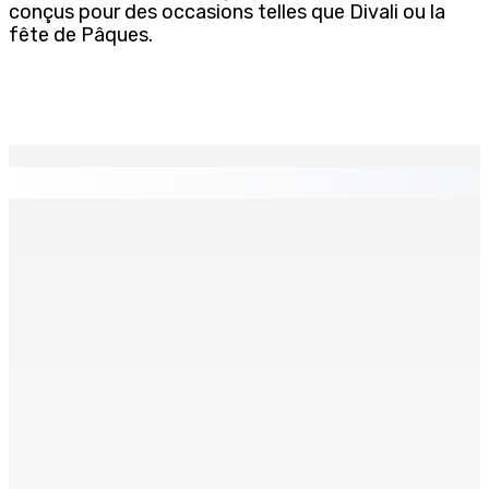
conçus pour des occasions telles que Divali ou la
fête de Pâques.
EN CONTINU
↻
Port-Louis : Un jeune vend de la drogue près du
Marché Central
6 Août 2026 18h00
Un passager mauricien décède à bord d’un vol d’Air
Mauritius
6 Août 2026 17h56
Adrien Duval a démissionné de ses fonctions
d’Opposition Whip et de président du Public Accounts