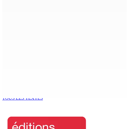
ACCESS TO JUSTICE IN MAURITIUS : If This Can Happen to
a Senior Counsel, What Does It Mean for Persons with
Disabilities?
6 Août 2026 15h00
MONDE ESTUDIANTIN | Municipalité de Port-Louis —
NAFCO : Concours national de débat prévu le jeudi 13
6 Août 2026 14h00
Kugan Parapen, Junior Minister à la Sécurité sociale «
Le processus de décolonisation est toujours inachevé
»
6 Août 2026 13h00
TOUS LES TEXTES