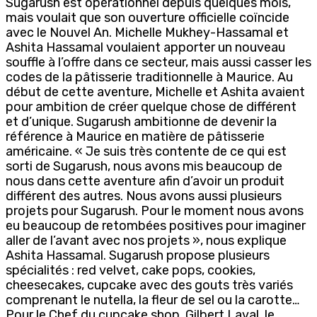
Sugarush est opérationnel depuis quelques mois,
mais voulait que son ouverture officielle coïncide
avec le Nouvel An. Michelle Mukhey-Hassamal et
Ashita Hassamal voulaient apporter un nouveau
souffle à l’offre dans ce secteur, mais aussi casser les
codes de la pâtisserie traditionnelle à Maurice. Au
début de cette aventure, Michelle et Ashita avaient
pour ambition de créer quelque chose de différent
et d’unique. Sugarush ambitionne de devenir la
référence à Maurice en matière de pâtisserie
américaine. « Je suis très contente de ce qui est
sorti de Sugarush, nous avons mis beaucoup de
nous dans cette aventure afin d’avoir un produit
différent des autres. Nous avons aussi plusieurs
projets pour Sugarush. Pour le moment nous avons
eu beaucoup de retombées positives pour imaginer
aller de l’avant avec nos projets », nous explique
Ashita Hassamal. Sugarush propose plusieurs
spécialités : red velvet, cake pops, cookies,
cheesecakes, cupcake avec des gouts très variés
comprenant le nutella, la fleur de sel ou la carotte…
Pour le Chef du cupcake shop, Gilbert Laval, le