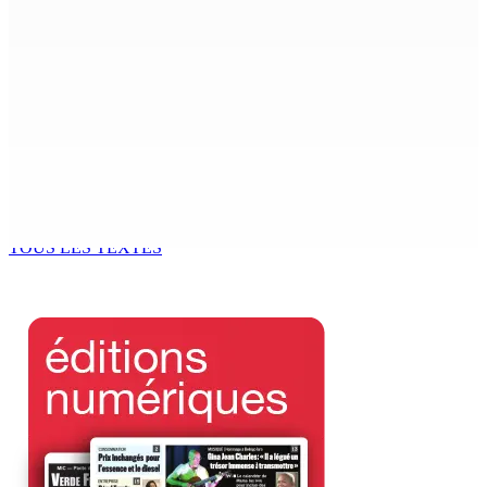
7 Août 2026 08h00
Réforme des pensions | En vue de la promulgation La
PKS demande à Gokhool de retenir son Assent
7 Août 2026 07h00
Port-Louis : Un jeune vend de la drogue près du
Marché Central
6 Août 2026 18h00
TOUS LES TEXTES