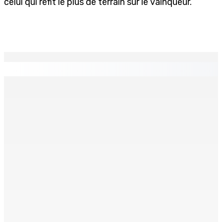
celui qui refit le plus de terrain sur le vainqueur.
EN CONTINU
↻
Franco Quirin : « Une position de stricte neutralité »
7 Août 2026 12h00
Océan Indien | Saisie de 157,5 kg de drogue : L’ex-JM
prend ses distances de la SUV et du gandia
7 Août 2026 11h49
BALACLAVA : Enquête après la découverte d’un corps
calciné à la plage
7 Août 2026 11h21